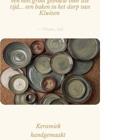
een heel groot gebouw voor die
tijd... een baken in het dorp van
Kluizen
— Naam, titel
Keramiek
handgemaakt