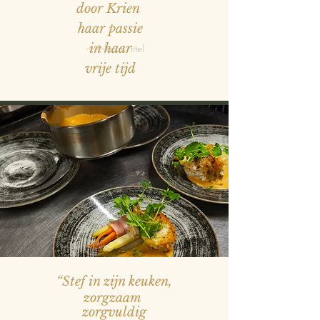
door Krien
haar passie
in haar
— Naam, titel
vrije tijd
“Stef in zijn keuken,
zorgzaam
zorgvuldig