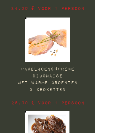
24,00 € voor 1 PERSOON
PARELHOENSUPREME
DIJONAISE
met Warme groenten
5 KROKETTEN
26,00 € voor 1 PERSOON