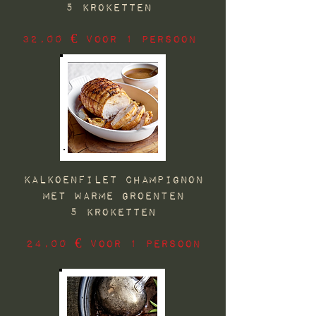
5 KROKETTEN
32,00 € voor 1 PERSOON
KALKOENFILET champignon
met Warme groenten
5 KROKETTEN
24,00 € voor 1 PERSOON