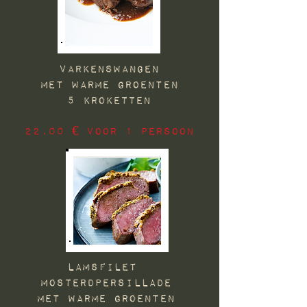
VARKENSwangen
met Warme groenten
5 KROKETTEN
22,00 € voor 1 PERSOON
LAMSFilet
MOSTERDPERSILLADE
met Warme groenten