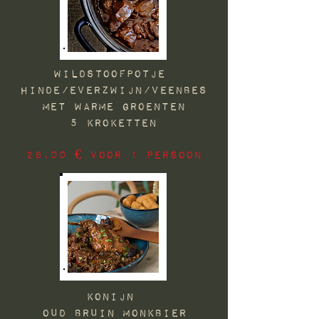
WILDSTOOFPOTJE
HINDE/EVERZWIJN/VEENBES
met Warme groenten
5 KROKETTEN
28,00 € voor 1 PERSOON
KONIJN
OUD BRUIN MONKBIER