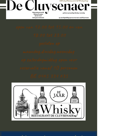
open van 12.00 tot 15.00 en van
18.00 tot 23.00
gesloten op
maandag,dinsdag,woensdag
op zaterdagmiddag open voor
reservatie vanaf 1O personen
BE 0465 334 635