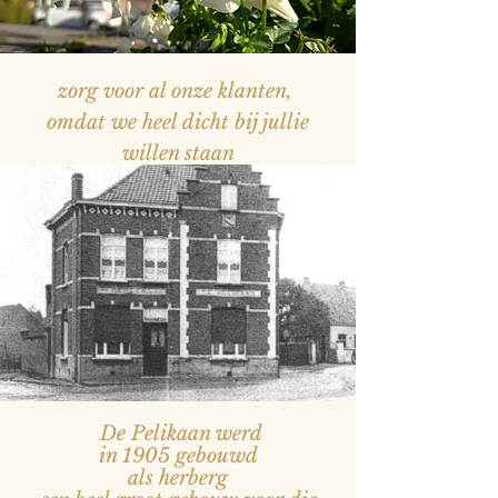
zorg voor al onze klanten,
omdat we heel dicht bij jullie
willen staan
— Naam, titel
De Pelikaan werd
in 1905 gebouwd
als herberg