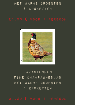
met Warme groenten
5 KROKETTEN
25,00 € voor 1 PERSOON
FAZANTENHEN
FINE CHAMPAGNESUAS
Met Warme groenten
5 KROKETTEN
32,00 € voor 1 PERSOON