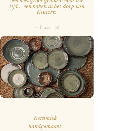
een heel groot gebouw voor die
tijd... een baken in het dorp van
Kluizen
— Naam, titel
Keramiek
handgemaakt