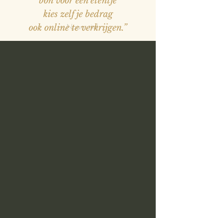
bon voor een etentje
kies zelf je bedrag
— Naam, titel
ook online te verkrijgen.”