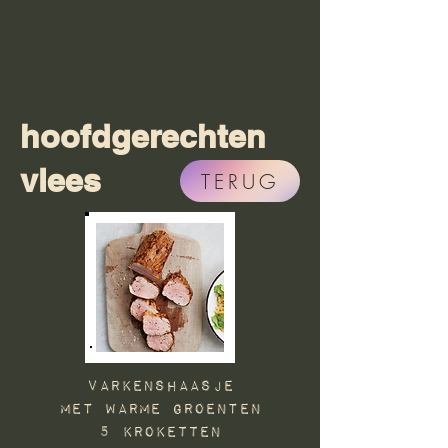
hoofdgerechten
vlees
TERUG
VARKENSHAASJE
met Warme groenten
5 KROKETTEN