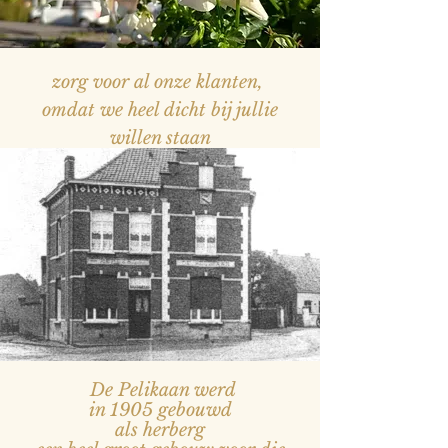
zorg voor al onze klanten,
omdat we heel dicht bij jullie
willen staan
— Naam, titel
De Pelikaan werd
in 1905 gebouwd
als herberg