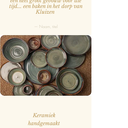
een heel groot gebouw voor die
tijd... een baken in het dorp van
Kluizen
— Naam, titel
Keramiek
handgemaakt