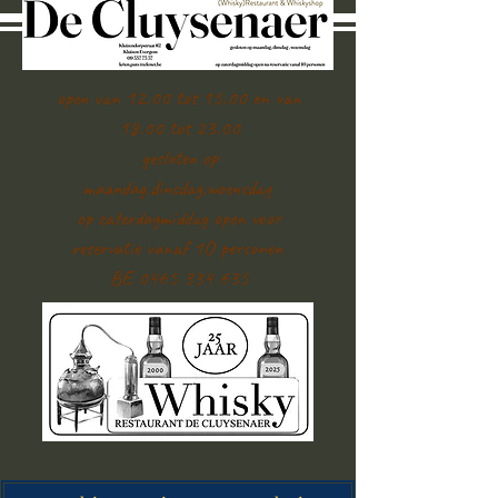
open van 12.00 tot 15.00 en van
18.00 tot 23.00
gesloten op
maandag,dinsdag,woensdag
op zaterdagmiddag open voor
reservatie vanaf 1O personen
BE 0465 334 635