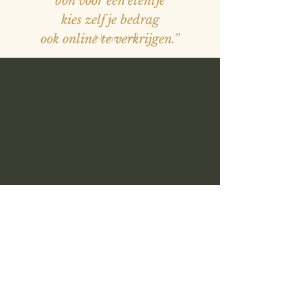
bon voor een etentje
kies zelf je bedrag
— Naam, titel
ook online te verkrijgen.”