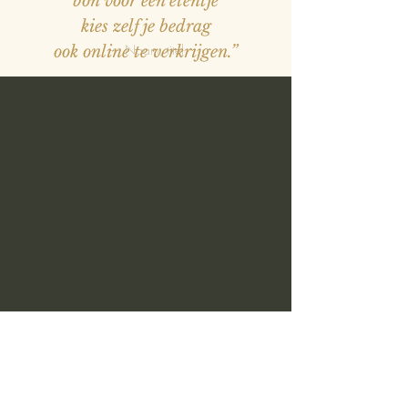
bon voor een etentje
kies zelf je bedrag
— Naam, titel
ook online te verkrijgen.”