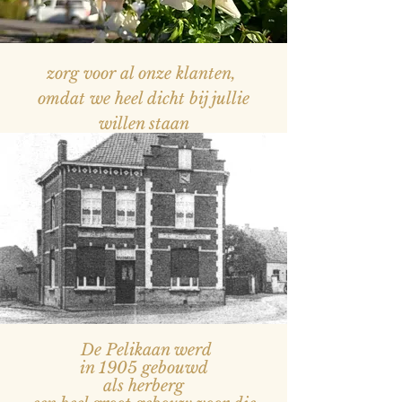
zorg voor al onze klanten,
omdat we heel dicht bij jullie
willen staan
— Naam, titel
De Pelikaan werd
in 1905 gebouwd
als herberg