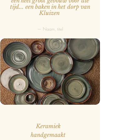
een heel groot gebouw voor die
tijd... een baken in het dorp van
Kluizen
— Naam, titel
Keramiek
handgemaakt