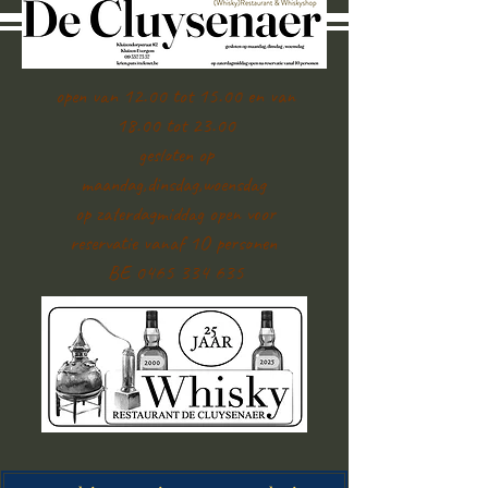
open van 12.00 tot 15.00 en van
18.00 tot 23.00
gesloten op
maandag,dinsdag,woensdag
op zaterdagmiddag open voor
reservatie vanaf 1O personen
BE 0465 334 635