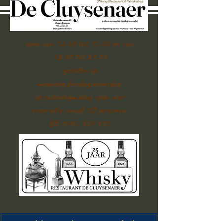
open van 12.00 tot 15.00 en van
18.00 tot 23.00
gesloten op
maandag,dinsdag,woensdag
op zaterdagmiddag open voor
reservatie vanaf 1O personen
BE 0465 334 635