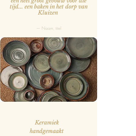
een heel groot gebouw voor die
tijd... een baken in het dorp van
Kluizen
— Naam, titel
Keramiek
handgemaakt