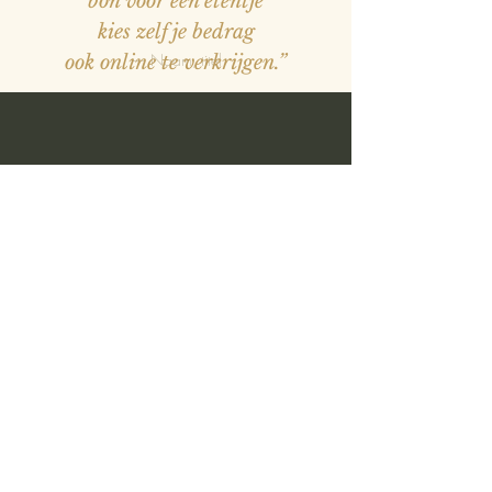
bon voor een etentje
kies zelf je bedrag
— Naam, titel
ook online te verkrijgen.”