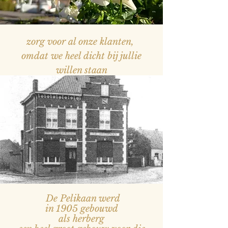
zorg voor al onze klanten,
omdat we heel dicht bij jullie
willen staan
— Naam, titel
De Pelikaan werd
in 1905 gebouwd
als herberg