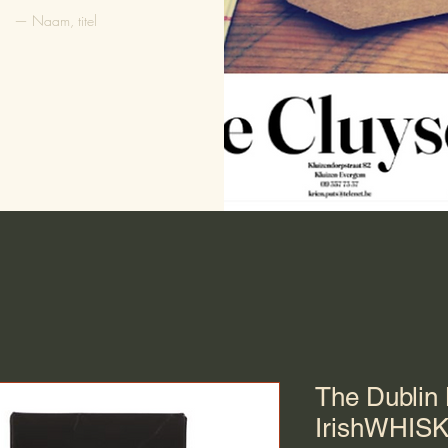
— Naam, titel
The Dublin 
IrishWHI