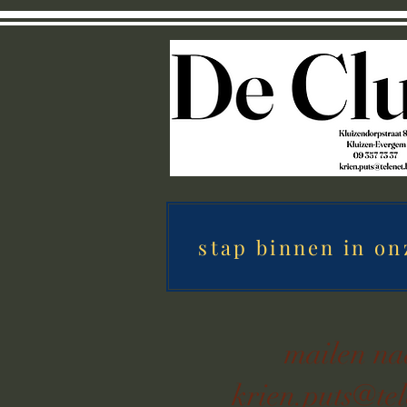
stap binnen in on
mailen n
krien.puts@tel