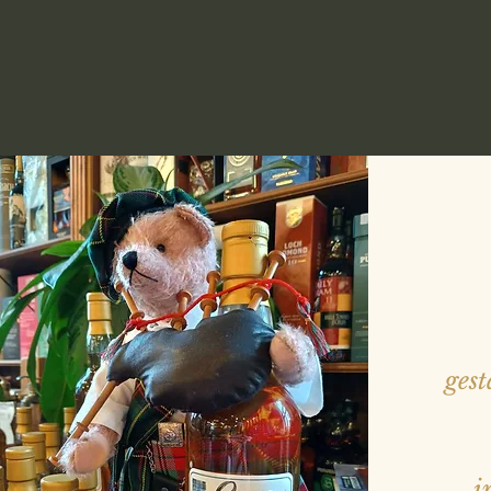
gest
i