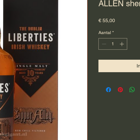
ALLEN sherr
Prijs
€ 55,00
Aantal
*
I