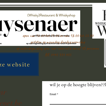
open van 12.00 tot 15.00 en van 18.00 tot 23.00
gesloten op maandag,dinsdag,woensdag
op zaterdagmiddag open voor reservatie vanaf 1O personen
BE 0465 334 635
ze website
wil je op de hoogte blijven??
aar
Email
enet.be