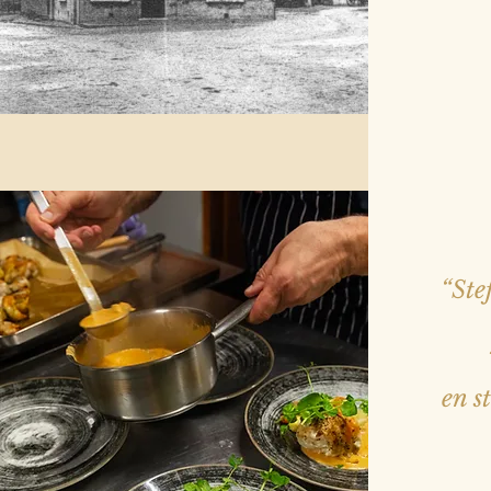
“Ste
en s