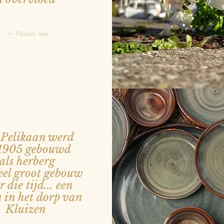
— Naam, titel
Pelikaan werd
 1905 gebouwd
als herberg
eel groot gebouw
 die tijd... een
 in het dorp van
Kluizen