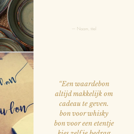
— Naam, titel
EN
 VIS
VLEES
“Een waardebon
altijd makkelijk om
cadeau te geven.
JES
bon voor whisky
bon voor een etentje
kies zelf je bedrag