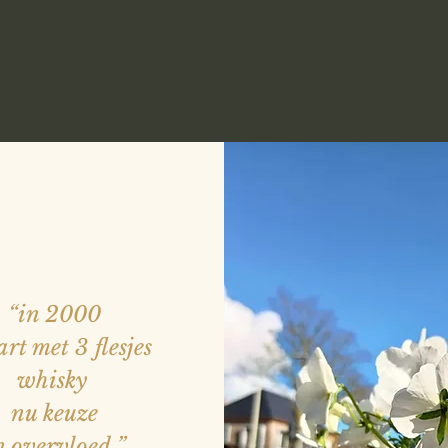
“in 2000
art met 3 flesjes
whisky
nu keuze
n overvloed
”