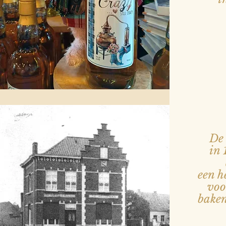
De 
in
een h
voor
baken