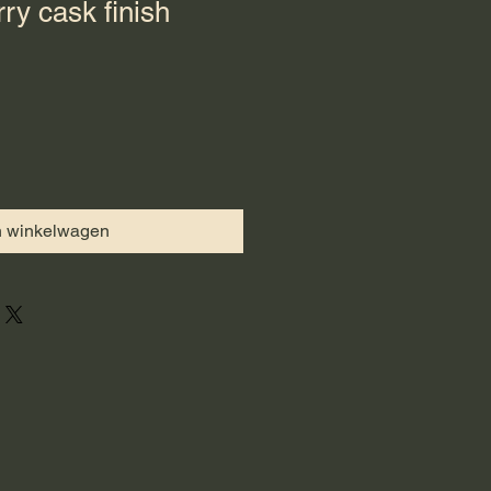
y cask finish
n winkelwagen