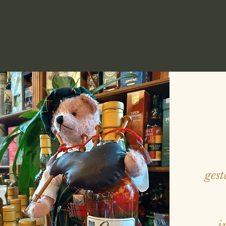
gest
i