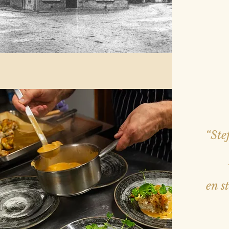
“Ste
en s