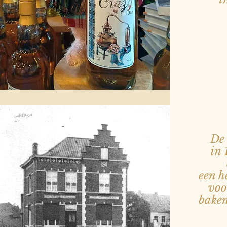
De 
in
een h
voor
baken