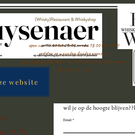
open van 12.00 tot 15.00 en van 18.00 tot 23.00
gesloten op maandag,dinsdag,woensdag
op zaterdagmiddag open voor reservatie vanaf 1O personen
BE 0465 334 635
ze website
wil je op de hoogte blijven??
aar
Email
enet.be