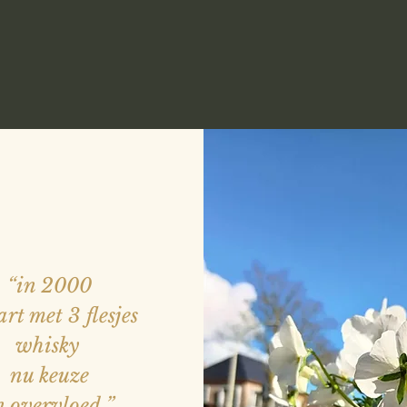
“in 2000
art met 3 flesjes
whisky
nu keuze
n overvloed
”