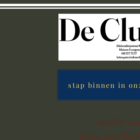
stap binnen in on
mailen n
krien.puts@tel