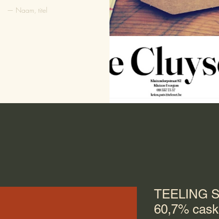
— Naam, titel
TEELING Si
60,7% cask