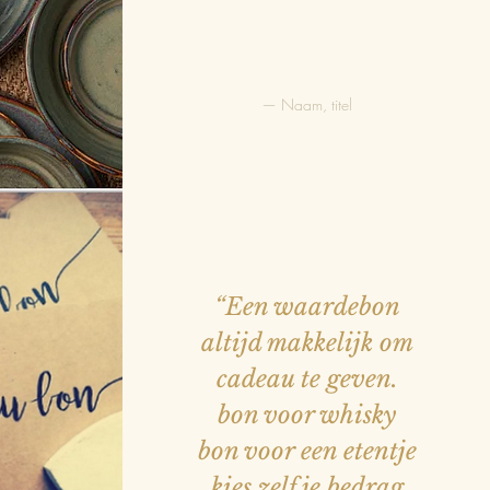
— Naam, titel
EN
 VIS
VLEES
“Een waardebon
altijd makkelijk om
cadeau te geven.
JES
bon voor whisky
bon voor een etentje
kies zelf je bedrag