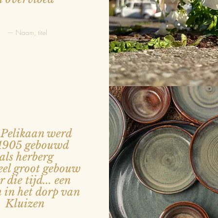
— Naam, titel
Pelikaan werd
 1905 gebouwd
als herberg
eel groot gebouw
 die tijd... een
 in het dorp van
Kluizen