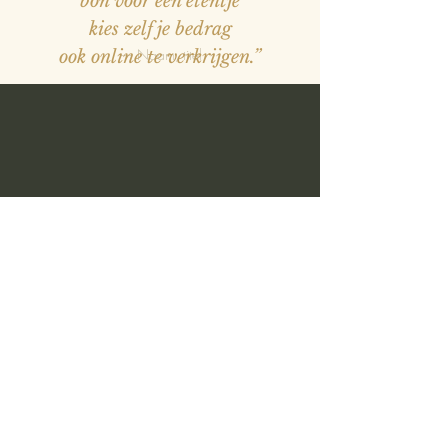
bon voor een etentje
kies zelf je bedrag
— Naam, titel
ook online te verkrijgen.”