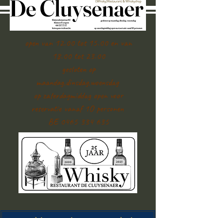
open van 12.00 tot 15.00 en van
18.00 tot 23.00
gesloten op
maandag,dinsdag,woensdag
op zaterdagmiddag open voor
reservatie vanaf 1O personen
BE 0465 334 635