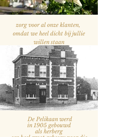
zorg voor al onze klanten,
omdat we heel dicht bij jullie
willen staan
— Naam, titel
De Pelikaan werd
in 1905 gebouwd
als herberg