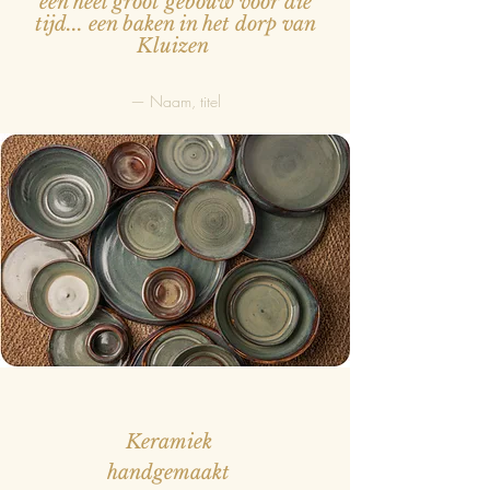
een heel groot gebouw voor die
tijd... een baken in het dorp van
Kluizen
— Naam, titel
Keramiek
handgemaakt