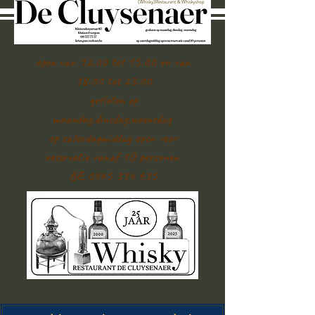
open van 12.00 tot 15.00 en van
18.00 tot 23.00
gesloten op
maandag,dinsdag,woensdag
op zaterdagmiddag open voor
reservatie vanaf 1O personen
BE 0465 334 635