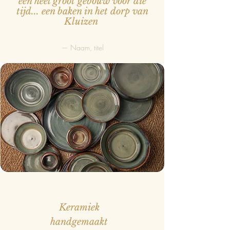
een heel groot gebouw voor die
tijd... een baken in het dorp van
Kluizen
— Naam, titel
Keramiek
handgemaakt