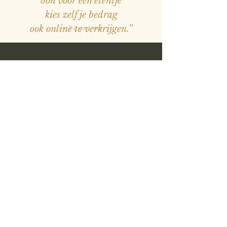
bon voor een etentje
kies zelf je bedrag
— Naam, titel
ook online te verkrijgen.”