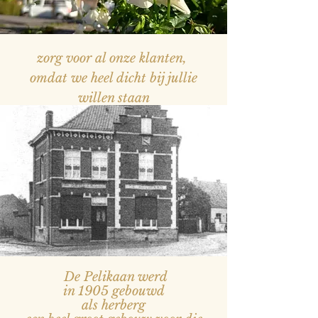
zorg voor al onze klanten,
omdat we heel dicht bij jullie
willen staan
— Naam, titel
De Pelikaan werd
in 1905 gebouwd
als herberg