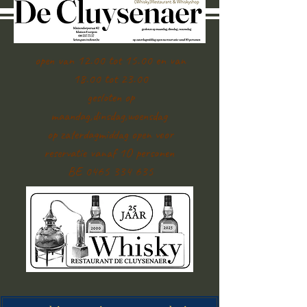
open van 12.00 tot 15.00 en van
18.00 tot 23.00
gesloten op
maandag,dinsdag,woensdag
op zaterdagmiddag open voor
reservatie vanaf 1O personen
BE 0465 334 635