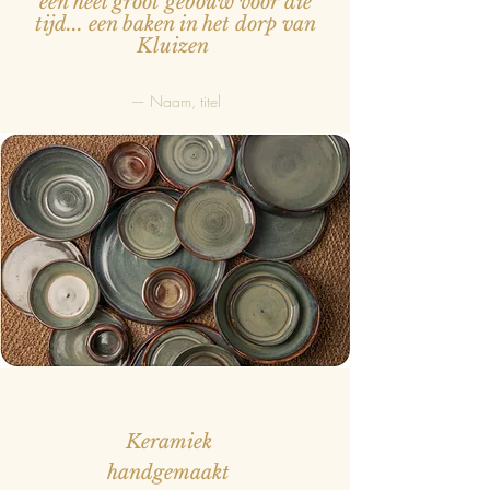
een heel groot gebouw voor die
tijd... een baken in het dorp van
Kluizen
— Naam, titel
Keramiek
handgemaakt