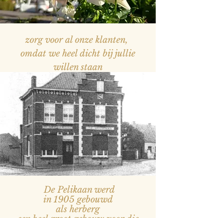
zorg voor al onze klanten,
omdat we heel dicht bij jullie
willen staan
— Naam, titel
De Pelikaan werd
in 1905 gebouwd
als herberg