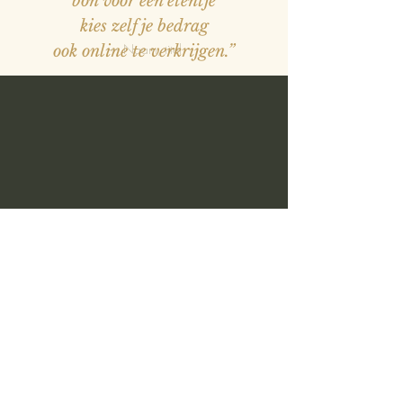
bon voor een etentje
kies zelf je bedrag
— Naam, titel
ook online te verkrijgen.”