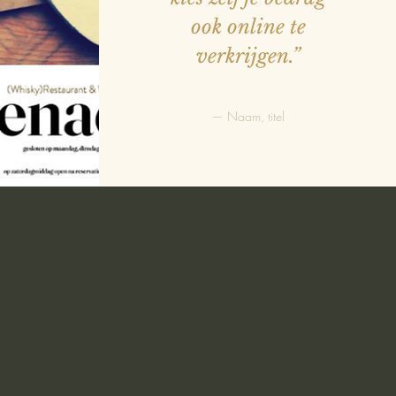
ook online te
verkrijgen.”
— Naam, titel