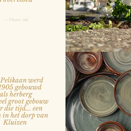
— Naam, titel
Pelikaan werd
 1905 gebouwd
als herberg
eel groot gebouw
 die tijd... een
 in het dorp van
Kluizen