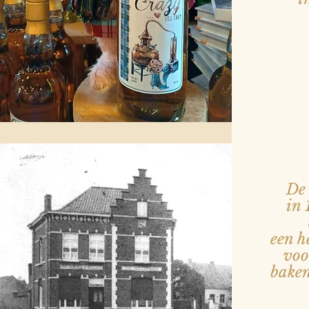
De 
in
een h
voor
baken