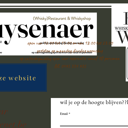
open van 12.00 tot 15.00 en van 18.00 tot 23.00
gesloten op maandag,dinsdag,woensdag
op zaterdagmiddag open voor reservatie vanaf 1O personen
BE 0465 334 635
ze website
wil je op de hoogte blijven??
aar
Email
enet.be