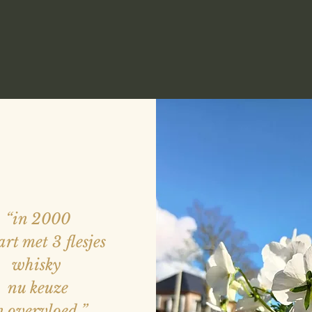
“in 2000
art met 3 flesjes
whisky
nu keuze
n overvloed
”