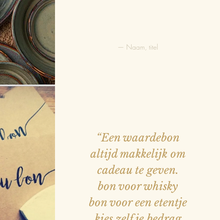
— Naam, titel
EN
 VIS
VLEES
“Een waardebon
altijd makkelijk om
cadeau te geven.
JES
bon voor whisky
bon voor een etentje
kies zelf je bedrag