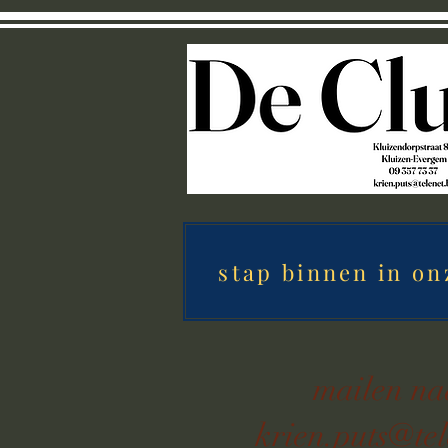
stap binnen in on
mailen n
krien.puts@tel