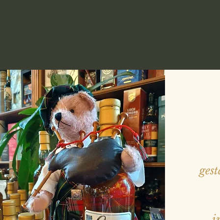
gest
i