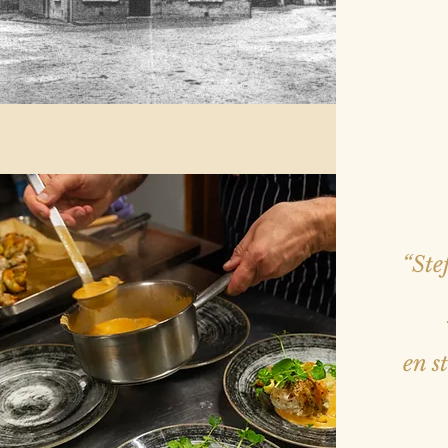
“Ste
en s