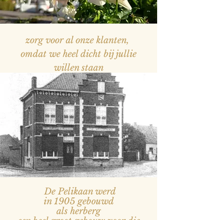
zorg voor al onze klanten,
omdat we heel dicht bij jullie
willen staan
— Naam, titel
De Pelikaan werd
in 1905 gebouwd
als herberg