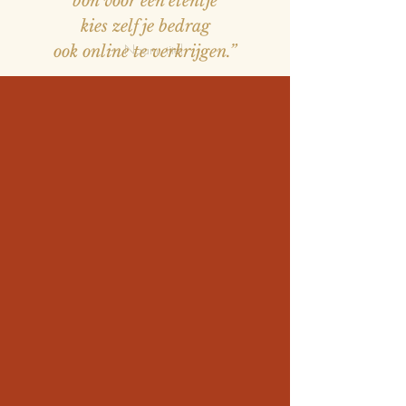
bon voor een etentje
kies zelf je bedrag
— Naam, titel
ook online te verkrijgen.”