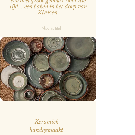
een heel groot gebouw voor die
tijd... een baken in het dorp van
Kluizen
— Naam, titel
Keramiek
handgemaakt