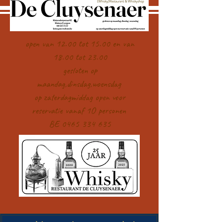
open van 12.00 tot 15.00 en van
18.00 tot 23.00
gesloten op
maandag,dinsdag,woensdag
op zaterdagmiddag open voor
reservatie vanaf 1O personen
BE 0465 334 635